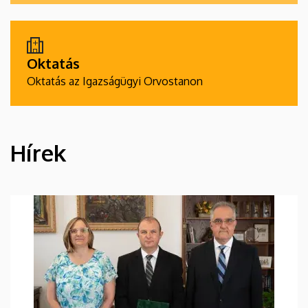
Oktatás
Oktatás az Igazságügyi Orvostanon
Hírek
HÍREK