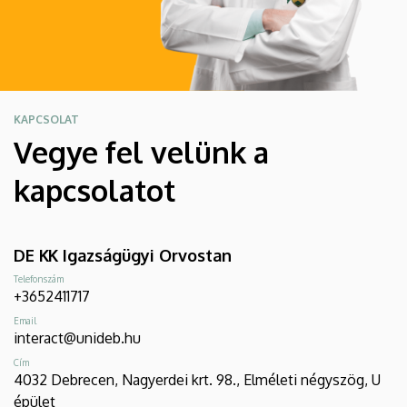
KAPCSOLAT
Vegye fel velünk a
kapcsolatot
DE KK Igazságügyi Orvostan
Telefonszám
+3652411717
Email
interact@unideb.hu
Cím
4032 Debrecen, Nagyerdei krt. 98., Elméleti négyszög, U
épület