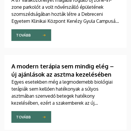
A 87 várakozóhelyet magába foglaló új zone-in-
zone parkolót a volt nővérszálló épületének
szomszédságában hozták létre a Debreceni
Egyetem Klinikai Központ Kenézy Gyula Campusán.
Az új területet várhatóan augusztusban nyitják meg
a járművek előtt.
TOVÁBB
A modern terápia sem mindig elég –
új ajánlások az asztma kezelésében
Egyes esetekben még a legmodernebb biológiai
terápiák sem kellően hatékonyak a súlyos
asztmában szenvedő betegek hatékony
kezelésében, ezért a szakemberek az új
gyógyszerek kifejlesztésére irányuló kutatások
felgyorsítását sürgetik. A témában a közelmúltban
TOVÁBB
jelent meg tanulmány a világ egyik legrangosabb