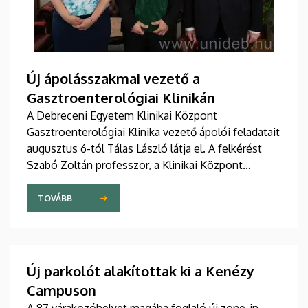
Új ápolásszakmai vezető a
Gasztroenterológiai Klinikán
A Debreceni Egyetem Klinikai Központ
Gasztroenterológiai Klinika vezető ápolói feladatait
augusztus 6-tól Tálas László látja el. A felkérést
Szabó Zoltán professzor, a Klinikai Központ
elnöke, valamint Szőllősi Anna ápolási és
szakdolgozói igazgató adta át pénteken
TOVÁBB
ünnepélyes keretek között az Elnöki Hivatalban.
Új parkolót alakítottak ki a Kenézy
Campuson