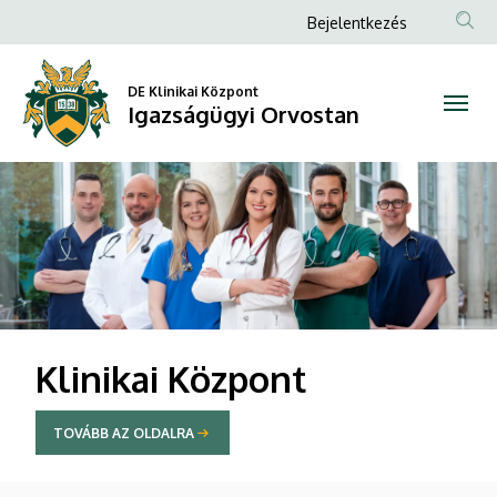
Igazságügyi
Anonim
Bejelentkezés
Felhasználói
Orvostan
fiók
DE Klinikai Központ
Igazságügyi Orvostan
menüje
DIAVETÍTÉS
Klinikai Központ
TOVÁBB AZ OLDALRA