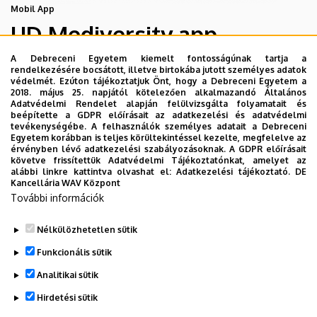
Mobil App
UD Mediversity app
A Debreceni Egyetem kiemelt fontosságúnak tartja a
rendelkezésére bocsátott, illetve birtokába jutott személyes adatok
Az UD Mediversity mobilalkalmazás a Debreceni Egyetem
védelmét. Ezúton tájékoztatjuk Önt, hogy a Debreceni Egyetem a
előremutató fejlesztése, melynek célja, hogy a betegek
2018. május 25. napjától kötelezően alkalmazandó Általános
Adatvédelmi Rendelet alapján felülvizsgálta folyamatait és
és a hozzátartozók egyszerűen, gyorsan
beépítette a GDPR előírásait az adatkezelési és adatvédelmi
eligazodhassanak a Klinikai Központ szolgáltatásai
tevékenységébe. A felhasználók személyes adatait a Debreceni
Egyetem korábban is teljes körültekintéssel kezelte, megfelelve az
között, mert az Ön egészsége a mi prioritásunk. A
érvényben lévő adatkezelési szabályozásoknak. A GDPR előírásait
Debreceni Egyetem egészségügyi ellátáskereső
követve frissítettük Adatvédelmi Tájékoztatónkat, amelyet az
alábbi linkre kattintva olvashat el:
Adatkezelési tájékoztató.
DE
alkalmazása lehetővé teszi felhasználói számára az
Kancellária WAV Központ
egyetem egészségügyi információihoz való naprakész
További információk
hozzáférést.
Nélkülözhetetlen sütik
TOVÁBBI INFORMÁCIÓK
Funkcionális sütik
Analitikai sütik
Hirdetési sütik