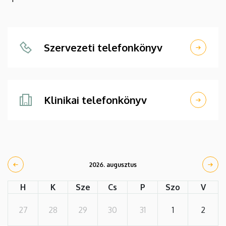
Szervezeti telefonkönyv
Klinikai telefonkönyv
2026. augusztus
H
K
Sze
Cs
P
Szo
V
27
28
29
30
31
1
2