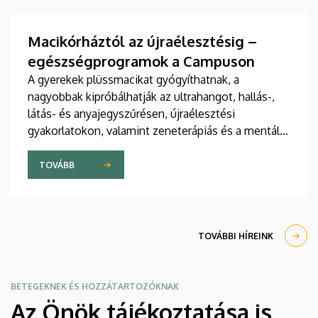
tudományos folyóiratában. A nemzetközi
együttműködésben készült publikáció egyik
szerzője a Debreceni Egyetem egyetemi tanára.
Macikórháztól az újraélesztésig –
egészségprogramok a Campuson
A gyerekek plüssmacikat gyógyíthatnak, a
nagyobbak kipróbálhatják az ultrahangot, hallás-,
látás- és anyajegyszűrésen, újraélesztési
gyakorlatokon, valamint zeneterápiás és a mentális
egészséget támogató prevenciós foglalkozásokon
is részt vehetnek a július 22-én kezdődő Campus
TOVÁBB
Fesztiválon. A Debreceni Egyetem Klinikai
Központja és az Általános Orvostudományi Kar
sokszínű programokat kínál a fesztiválozóknak az
Egyetem téren felállított faházaknál, illetve a
TOVÁBBI HÍREINK
Sportdiagnosztikai, Életmód- és Terápiás
Központban.
BETEGEKNEK ÉS HOZZÁTARTOZÓKNAK
Az Önök tájékoztatása is